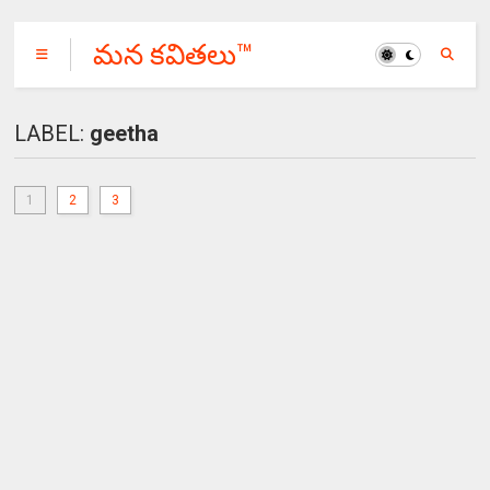
మన కవితలు™
LABEL:
geetha
1
2
3