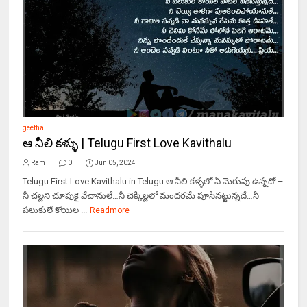
geetha
ఆ నీలి కళ్ళు | Telugu First Love Kavithalu
Ram
0
Jun 05, 2024
Telugu First Love Kavithalu in Telugu.ఆ నీలి కళ్ళలో ఏ మెరుపు ఉన్నదో –
నీ చల్లని చూపుకై వేచానులే…నీ చెక్కిల్లలో మందరమే పూసినట్టున్నదే…నీ
పలుకులే కోయిల ...
Readmore