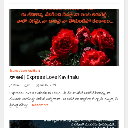
Express Love Kavithalu
నా ఆశ | Express Love Kavithalu
Ram
0
Jun 07, 2024
Express Love Kavithalu in Telugu.నీ చేలిమితోటి ఆశలే రేపినావు, నా
గుండెకు ఆయుష్షు పోసిన చిన్నదానా…ఆ ఆశనే నా శ్వాసగా మర్చి నీ చుట్టూ, నీ
ప్రేమకై తపిస్తు...
Readmore