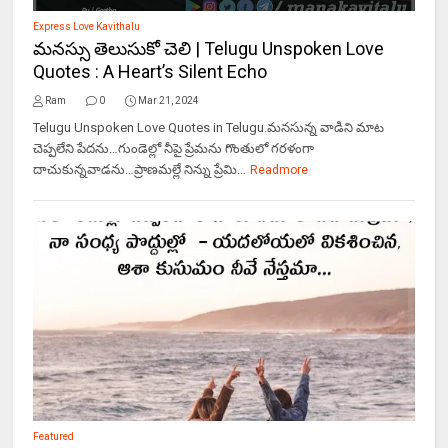
Express Love Kavithalu
మనస్సు తెలుసుకో చెలి | Telugu Unspoken Love
Quotes : A Heart’s Silent Echo
Ram
0
Mar 21, 2024
Telugu Unspoken Love Quotes in Telugu.మనసున్న వాడిని మాట
చెప్పలేని పేదను…గుండెల్లో నీపై ప్రేమను గొంతులో గరళంగా
దాచుకున్నవాడను…ప్రాణమల్లే నిన్ను ప్రేమి...
Readmore
Featured