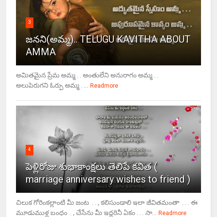
3
జనని(అమ్మ).. TELUGU KAVITHA ABOUT
AMMA
అమితమైన ప్రేమ అమ్మ . . అంతులేని అనురాగం అమ్మ . .
అలుపెరుగని ఓర్పు అమ్మ . ...
Readmore
4
పెళ్లిరోజు శుభాకాంక్షలు తెలిపే కవిత (
marriage anniversary wishes to friend )
చిలుక గోరింకల్లాంటి మీ జంట . . , కలిసుండాలి ఇలా జీవితమంతా . . . ఈ
మూడుముళ్ల బంధం . , చేసేను మీ ఇద్దరినీ ఏకం . . . సా...
Readmore