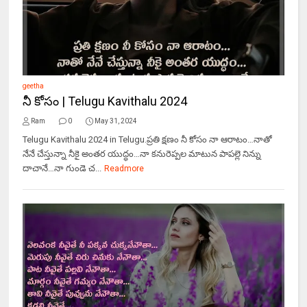
geetha
నీ కోసం | Telugu Kavithalu 2024
Ram
0
May 31, 2024
Telugu Kavithalu 2024 in Telugu.ప్రతి క్షణం నీ కోసం నా ఆరాటం…నాతో
నేనే చేస్తున్నా నీకై అంతర యుద్ధం…నా కనురెప్పల మాటున పాపల్లె నిన్ను
దాచానే…నా గుండె చ...
Readmore