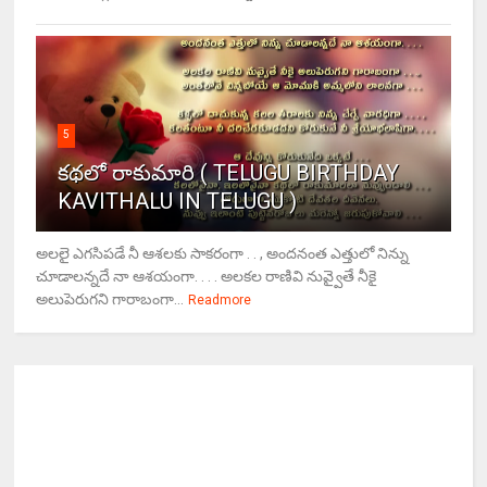
5
కథలో రాకుమారి ( TELUGU BIRTHDAY
KAVITHALU IN TELUGU )
అలలై ఎగసిపడే నీ ఆశలకు సాకరంగా . . , అందనంత ఎత్తులో నిన్ను
చూడాలన్నదే నా ఆశయంగా. . . . అలకల రాణివి నువ్వైతే నీకై
అలుపెరుగని గారాబంగా...
Readmore