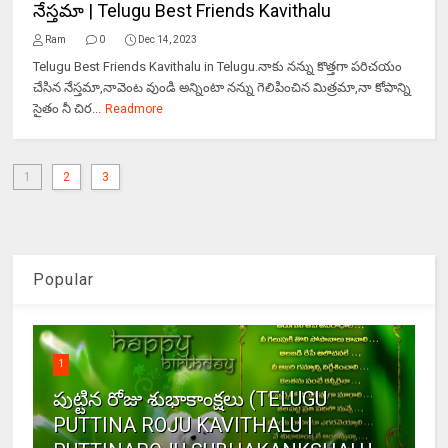
నేస్తమా | Telugu Best Friends Kavithalu
Ram
0
Dec 14, 2023
Telugu Best Friends Kavithalu in Telugu.నాకు నన్ను కొత్తగా పరిచయం
చేసిన నేస్తమా,నావెంట వుండి అన్నింటా నన్ను గెలిపించిన మిత్రమా,నా కోపాన్ని
సైతం నీ చిర...
Readmore
1
2
3
Popular
1
పుట్టిన రోజు శుభాకాంక్షలు (TELUGU
PUTTINA ROJU KAVITHALU |