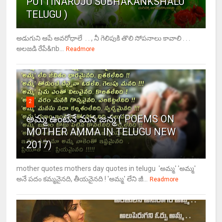
PUTTINAROJU SUBHAKANKSHALU
TELUGU )
అడుగుని ఆపే అవరోధాలే . . , నీ గెలిపుకి తొలి సోపనాలు కావాలి . . .
అలజడి రేపే&nb...
Readmore
2
అమ్మ ఉంటేనే మన జన్మ ( POEMS ON
MOTHER AMMA IN TELUGU NEW
2017)
mother quotes mothers day quotes in telugu 'అమ్మ' 'అమ్మ'
అనే పదం కమ్మనైనది, తీయనైనది ! 'అమ్మ' లేని జీ...
Readmore