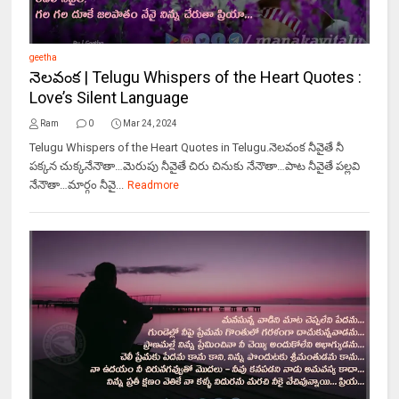
geetha
నెలవంక | Telugu Whispers of the Heart Quotes :
Love’s Silent Language
Ram
0
Mar 24, 2024
Telugu Whispers of the Heart Quotes in Telugu.నెలవంక నీవైతే నీ
పక్కన చుక్కనేనౌతా…మెరుపు నీవైతే చిరు చినుకు నేనౌతా…పాట నీవైతే పల్లవి
నేనౌతా…మార్గం నీవై...
Readmore