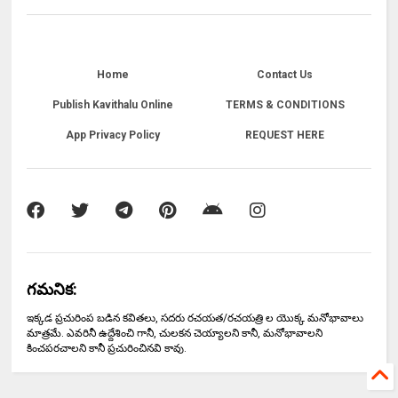
Home
Contact Us
Publish Kavithalu Online
TERMS & CONDITIONS
App Privacy Policy
REQUEST HERE
గమనిక:
ఇక్కడ ప్రచురింప బడిన కవితలు, సదరు రచయత/రచయత్రి ల యొక్క మనోభావాలు
మాత్రమే. ఎవరినీ ఉద్దేశించి గానీ, చులకన చెయ్యాలని కానీ, మనోభావాలని
కించపరచాలని కానీ ప్రచురించినవి కావు.