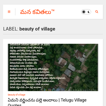
మన కవితలు™
LABEL:
beauty of village
beauty of village
ఏమని వర్ణించను పల్లె అందాలు | Telugu Village
Quotes