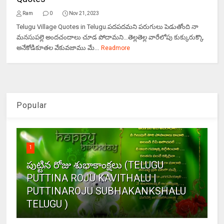
Ram
0
Nov 21, 2023
Telugu Village Quotes in Telugu.పదపదమని పరుగులు పెడుతోంది నా
మనసుపల్లె అందచందాలు చూడ పోదామని…తెల్లతెల్ల వారేలోపు కుక్కురుక్కొ
అనేకోడికూతల వేకువజాము మే...
Readmore
Popular
1
పుట్టిన రోజు శుభాకాంక్షలు (TELUGU
PUTTINA ROJU KAVITHALU |
PUTTINAROJU SUBHAKANKSHALU
TELUGU )