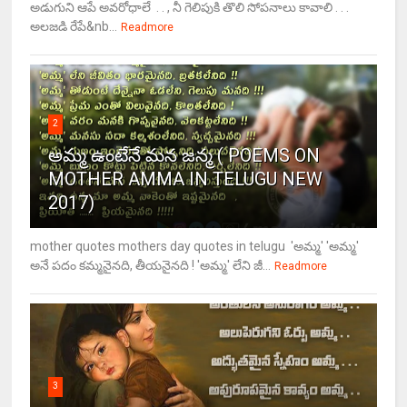
అడుగుని ఆపే అవరోధాలే . . , నీ గెలిపుకి తొలి సోపనాలు కావాలి . . .
అలజడి రేపే&nb...
Readmore
2
అమ్మ ఉంటేనే మన జన్మ ( POEMS ON
MOTHER AMMA IN TELUGU NEW
2017)
mother quotes mothers day quotes in telugu 'అమ్మ' 'అమ్మ'
అనే పదం కమ్మనైనది, తీయనైనది ! 'అమ్మ' లేని జీ...
Readmore
3