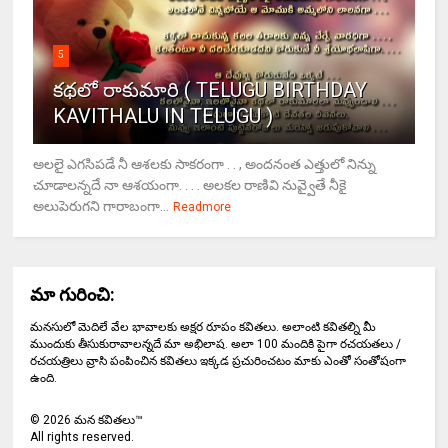
5
కథలో రాకుమారి ( TELUGU BIRTHDAY
KAVITHALU IN TELUGU )
అలలై ఎగసిపడే నీ ఆశలకు సాకరంగా . . , అందనంత ఎత్తులో నిన్ను
చూడాలన్నదే నా ఆశయంగా. . . . అలకల రాణివి నువ్వైతే నీకై
అలుపెరుగని గారాబంగా...
Readmore
మా గురించి:
మనసులో మెదిలే వేల భావాలకు అక్షర రూపం కవితలు. అలాంటి కవితల్ని మీ
ముందుకు తీసుకురావాలన్నదే మా అభిలాష. అలా 100 మందికి పైగా రచయతలు /
రచయత్రిలు వ్రాసి పంపించిన కవితలు ఇక్కడ ప్రచురించటం మాకు ఎంతో సంతోషంగా
ఉంది.
©
2026
మన కవితలు™
All rights reserved.