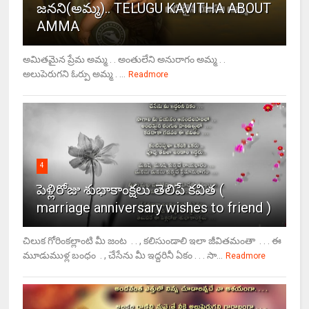
జనని(అమ్మ).. TELUGU KAVITHA ABOUT
AMMA
అమితమైన ప్రేమ అమ్మ . . అంతులేని అనురాగం అమ్మ . .
అలుపెరుగని ఓర్పు అమ్మ . ...
Readmore
4
పెళ్లిరోజు శుభాకాంక్షలు తెలిపే కవిత (
marriage anniversary wishes to friend )
చిలుక గోరింకల్లాంటి మీ జంట . . , కలిసుండాలి ఇలా జీవితమంతా . . . ఈ
మూడుముళ్ల బంధం . , చేసేను మీ ఇద్దరినీ ఏకం . . . సా...
Readmore