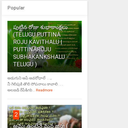
Popular
1
పుట్టిన రోజు శుభాకాంక్షలు
(TELUGU PUTTINA
ROJU KAVITHALU |
PUTTINAROJU
SUBHAKANKSHALU
TELUGU )
అడుగుని ఆపే అవరోధాలే . . ,
నీ గెలిపుకి తొలి సోపనాలు కావాలి . . .
అలజడి రేపే&nb...
Readmore
2
అమ్మ ఉంటేనే మన జన్మ (