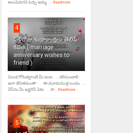
అలుపెరుగని ఓర్పు అమ్మ . ...
Readmore
4
పెళ్లిరోజు శుభాకాంక్షలు తెలిపే
కవిత ( marriage
anniversary wishes to
friend )
చిలుక గోరింకల్లాంటి మీ జంట . . , కలిసుండాలి
ఇలా జీవితమంతా . . . ఈ మూడుముళ్ల బంధం . ,
చేసేను మీ ఇద్దరినీ ఏకం . . . సా...
Readmore
5