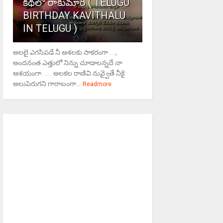
కథలో రాకుమారి ( TELUGU
BIRTHDAY KAVITHALU
IN TELUGU )
అలలై ఎగసిపడే నీ ఆశలకు సాకరంగా . . ,
అందనంత ఎత్తులో నిన్ను చూడాలన్నదే నా
ఆశయంగా. . . . అలకల రాణివి నువ్వైతే నీకై
అలుపెరుగని గారాబంగా...
Readmore