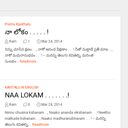
Prema Kavithalu
నా లోకం . . . . . !
Ram
1
Mar 24, 2014
నిన్ను చూసిన క్షణం . . , నాకో ఆనంద వీక్షణాం . . . ! నీతో మట్లాడే ప్రతీ మాట .. ,
నాకో మధురానుభవం . . . ! -- మరిన్ని తెలుగు కవితల్ని, మరింత
సులభం...
Readmore
KAVITALU IN ENGLISH
NAA LOKAM . . . . . . .!
Ram
0
Mar 24, 2014
Ninnu chusina kshanam . ., Naako ananda vikshanam . . .! Neetho
matkade kshanam . . , Naako madhuranubhavam . . . ! -- మరిన్ని
తెలుగు కవితల్ని,...
Readmore