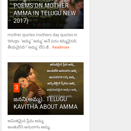
POEMS ON MOTHER
AMMA IN TELUGU NEW
2017)
mother quotes mothers day quotes in
telugu 'అమ్మ' 'అమ్మ' అనే పదం కమ్మనైనది,
తీయనైనది ! 'అమ్మ' లేని జీ...
Readmore
3
జనని(అమ్మ).. TELUGU
KAVITHA ABOUT AMMA
అమితమైన ప్రేమ అమ్మ . .
అంతులేని అనురాగం అమ్మ . .