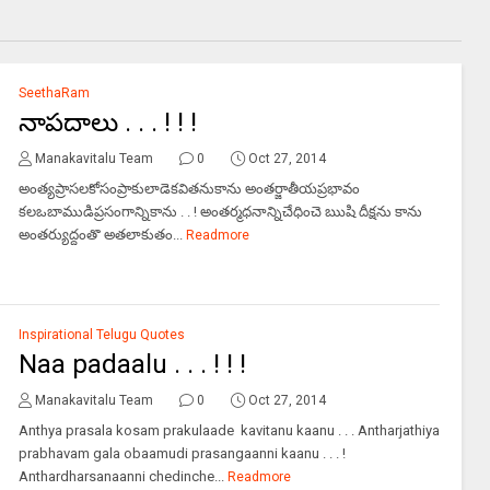
SeethaRam
నాపదాలు . . . ! ! !
Manakavitalu Team
0
Oct 27, 2014
అంత్యప్రాసలకోసంప్రాకులాడెకవితనుకాను అంతర్జాతీయప్రభావం
కలఒబాముడిప్రసంగాన్నికాను . . ! అంతర్మధనాన్నిచేధించె ఋషి దీక్షను కాను
అంతర్యుద్దంతొ అతలాకుతం...
Readmore
Inspirational Telugu Quotes
Naa padaalu . . . ! ! !
Manakavitalu Team
0
Oct 27, 2014
Anthya prasala kosam prakulaade kavitanu kaanu . . . Antharjathiya
prabhavam gala obaamudi prasangaanni kaanu . . . !
Anthardharsanaanni chedinche...
Readmore