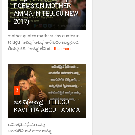
POEMS ON MOTHER
AMMA IN TELUGU NEW
2017)
mother quotes mothers day quotes in
telugu 'అమ్మ' 'అమ్మ' అనే పదం కమ్మనైనది,
తీయనైనది ! 'అమ్మ' లేని జీ...
Readmore
3
జనని(అమ్మ).. TELUGU
KAVITHA ABOUT AMMA
అమితమైన ప్రేమ అమ్మ . .
అంతులేని అనురాగం అమ్మ . .