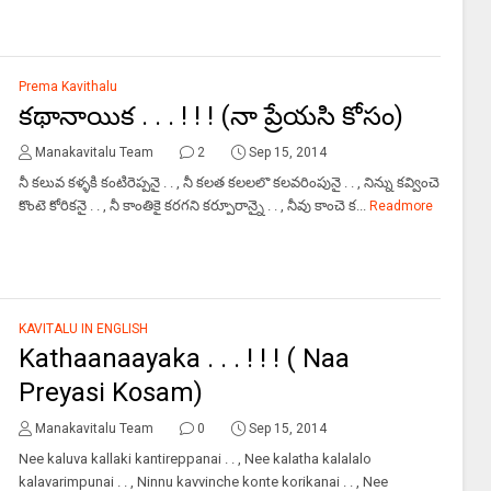
Prema Kavithalu
కథానాయిక . . . ! ! ! (నా ప్రేయసి కోసం)
Manakavitalu Team
2
Sep 15, 2014
నీ కలువ కళ్ళకి కంటిరెప్పనై . . , నీ కలత కలలలొ కలవరింపునై . . , నిన్ను కవ్వించె
కొంటె కోరికనై . . , నీ కాంతికై కరగని కర్పూరాన్నై . . , నీవు కాంచె క...
Readmore
KAVITALU IN ENGLISH
Kathaanaayaka . . . ! ! ! ( Naa
Preyasi Kosam)
Manakavitalu Team
0
Sep 15, 2014
Nee kaluva kallaki kantireppanai . . , Nee kalatha kalalalo
kalavarimpunai . . , Ninnu kavvinche konte korikanai . . , Nee