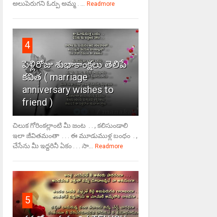
అలుపెరుగని ఓర్పు అమ్మ . ...
Readmore
4
పెళ్లిరోజు శుభాకాంక్షలు తెలిపే
కవిత ( marriage
anniversary wishes to
friend )
చిలుక గోరింకల్లాంటి మీ జంట . . , కలిసుండాలి
ఇలా జీవితమంతా . . . ఈ మూడుముళ్ల బంధం . ,
చేసేను మీ ఇద్దరినీ ఏకం . . . సా...
Readmore
5