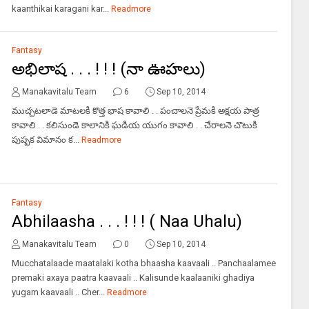
kaanthikai karagani kar...
Readmore
Fantasy
అభిలాష . . . ! ! ! (నా ఊహలు)
Manakavitalu Team
6
Sep 10, 2014
ముచ్చటలాడె మాటలకి కొత్త భాష కావాలి . . పంచాలనె ప్రేమకి అక్షయ పాత్ర
కావాలి . . కలిసుండె కాలానికి ఘడియ యుగం కావాలి . . చేరాలనె చొటుకి
పుష్పక విమానం క...
Readmore
Fantasy
Abhilaasha . . . ! ! ! ( Naa Uhalu)
Manakavitalu Team
0
Sep 10, 2014
Mucchatalaade maatalaki kotha bhaasha kaavaali .. Panchaalamee
premaki axaya paatra kaavaali .. Kalisunde kaalaaniki ghadiya
yugam kaavaali .. Cher...
Readmore