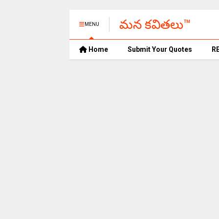
మన కవితలు™
MENU
Home
Submit Your Quotes
R