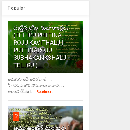
Popular
1
పుట్టిన రోజు శుభాకాంక్షలు
(TELUGU PUTTINA
ROJU KAVITHALU |
PUTTINAROJU
SUBHAKANKSHALU
TELUGU )
అడుగుని ఆపే అవరోధాలే . . ,
నీ గెలిపుకి తొలి సోపనాలు కావాలి . . .
అలజడి రేపే&nb...
Readmore
2
అమ్మ ఉంటేనే మన జన్మ (