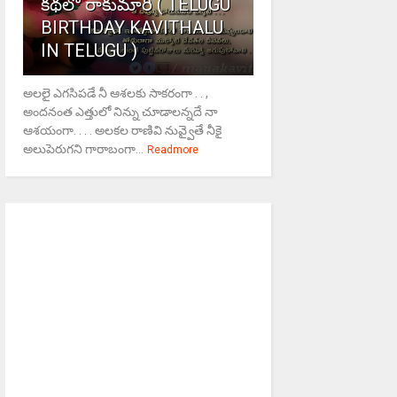
కథలో రాకుమారి ( TELUGU
BIRTHDAY KAVITHALU
IN TELUGU )
అలలై ఎగసిపడే నీ ఆశలకు సాకరంగా . . ,
అందనంత ఎత్తులో నిన్ను చూడాలన్నదే నా
ఆశయంగా. . . . అలకల రాణివి నువ్వైతే నీకై
అలుపెరుగని గారాబంగా...
Readmore