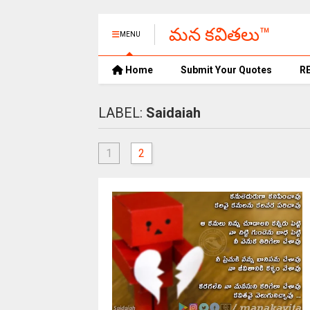
మన కవితలు™
MENU
Home
Submit Your Quotes
R
LABEL:
Saidaiah
1
2