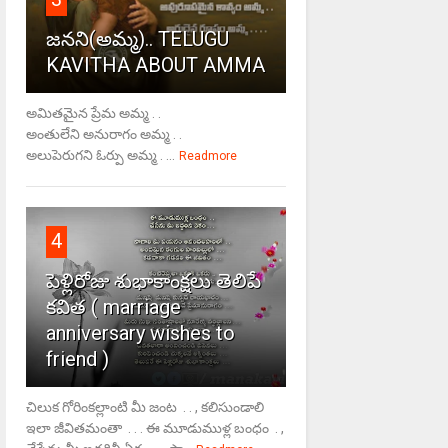
జనని(అమ్మ).. TELUGU
KAVITHA ABOUT AMMA
అమితమైన ప్రేమ అమ్మ . .
అంతులేని అనురాగం అమ్మ . .
అలుపెరుగని ఓర్పు అమ్మ . ...
Readmore
4
పెళ్లిరోజు శుభాకాంక్షలు తెలిపే
కవిత ( marriage
anniversary wishes to
friend )
చిలుక గోరింకల్లాంటి మీ జంట . . , కలిసుండాలి
ఇలా జీవితమంతా . . . ఈ మూడుముళ్ల బంధం . ,