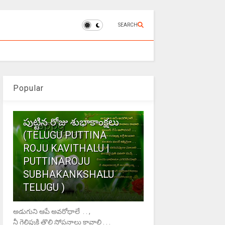
SEARCH
Popular
1
పుట్టిన రోజు శుభాకాంక్షలు
(TELUGU PUTTINA
ROJU KAVITHALU |
PUTTINAROJU
SUBHAKANKSHALU
TELUGU )
అడుగుని ఆపే అవరోధాలే . . ,
నీ గెలిపుకి తొలి సోపనాలు కావాలి . . .