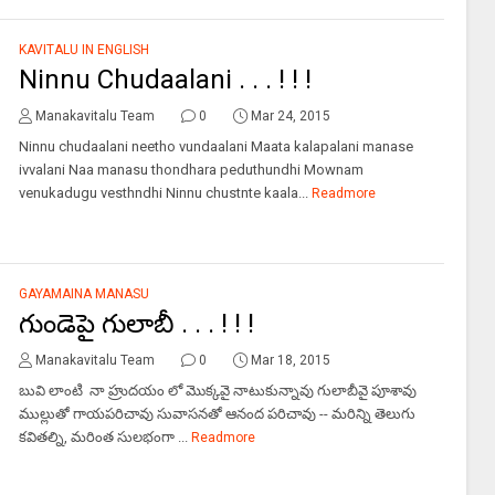
KAVITALU IN ENGLISH
Ninnu Chudaalani . . . ! ! !
Manakavitalu Team
0
Mar 24, 2015
Ninnu chudaalani neetho vundaalani Maata kalapalani manase
ivvalani Naa manasu thondhara peduthundhi Mownam
venukadugu vesthndhi Ninnu chustnte kaala...
Readmore
GAYAMAINA MANASU
గుండెపై గులాబీ . . . ! ! !
Manakavitalu Team
0
Mar 18, 2015
బువి లాంటి నా హ్రుదయం లో మొక్కవై నాటుకున్నావు గులాబీవై పూశావు
ముల్లుతో గాయపరిచావు సువాసనతో ఆనంద పరిచావు -- మరిన్ని తెలుగు
కవితల్ని, మరింత సులభంగా ...
Readmore