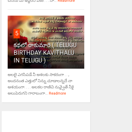
చేసేను మీ ఇద్దరినీ ఏకం . . . సా...
Readmore
5
కథలో రాకుమారి ( TELUGU
BIRTHDAY KAVITHALU
IN TELUGU )
అలలై ఎగసిపడే నీ ఆశలకు సాకరంగా . . ,
అందనంత ఎత్తులో నిన్ను చూడాలన్నదే నా
ఆశయంగా. . . . అలకల రాణివి నువ్వైతే నీకై
అలుపెరుగని గారాబంగా...
Readmore