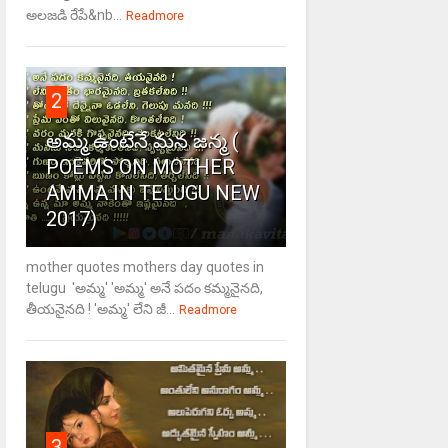
అలజడి రేపే&nb...
Readmore
2
అమ్మ ఉంటేనే మన జన్మ (
POEMS ON MOTHER
AMMA IN TELUGU NEW
2017)
mother quotes mothers day quotes in
telugu 'అమ్మ' 'అమ్మ' అనే పదం కమ్మనైనది,
తీయనైనది ! 'అమ్మ' లేని జీ...
Readmore
3