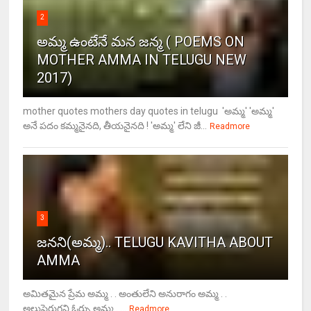
2
అమ్మ ఉంటేనే మన జన్మ ( POEMS ON
MOTHER AMMA IN TELUGU NEW
2017)
mother quotes mothers day quotes in telugu 'అమ్మ' 'అమ్మ'
అనే పదం కమ్మనైనది, తీయనైనది ! 'అమ్మ' లేని జీ...
Readmore
3
జనని(అమ్మ).. TELUGU KAVITHA ABOUT
AMMA
అమితమైన ప్రేమ అమ్మ . . అంతులేని అనురాగం అమ్మ . .
అలుపెరుగని ఓర్పు అమ్మ . ...
Readmore