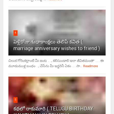
4
పెళ్లిరోజు శుభాకాంక్షలు తెలిపే కవిత (
marriage anniversary wishes to friend )
చిలుక గోరింకల్లాంటి మీ జంట . . , కలిసుండాలి ఇలా జీవితమంతా . . . ఈ
మూడుముళ్ల బంధం . , చేసేను మీ ఇద్దరినీ ఏకం . . . సా...
Readmore
5
కథలో రాకుమారి ( TELUGU BIRTHDAY