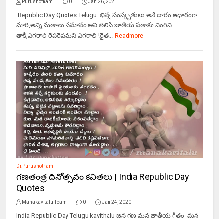
Purushotham
0
Jan 26, 2021
Republic Day Quotes Telugu. భిన్న సంస్కృతులు అనే దారం ఆధారంగా
మారి,అన్ని మతాలు సమానం అని తెలిపే జాతీయ పతాకం నింగిని
తాకి,ఎగరాలి రెపరెపమని ఎగరాలి !రైత...
Readmore
Dr.Purushotham
గణతంత్ర దినోత్సవం కవితలు | India Republic Day
Quotes
Manakavitalu Team
0
Jan 24, 2020
India Republic Day Telugu kavithalu జన గణ మన జాతీయ గీతం మన