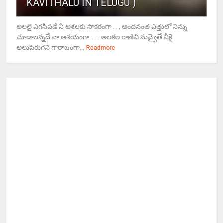
KAVITHALU IN TELUGU )
అలలై ఎగసిపడే నీ ఆశలకు సాకరంగా . . , అందనంత ఎత్తులో నిన్ను
చూడాలన్నదే నా ఆశయంగా. . . . అలకల రాణివి నువ్వైతే నీకై
అలుపెరుగని గారాబంగా...
Readmore