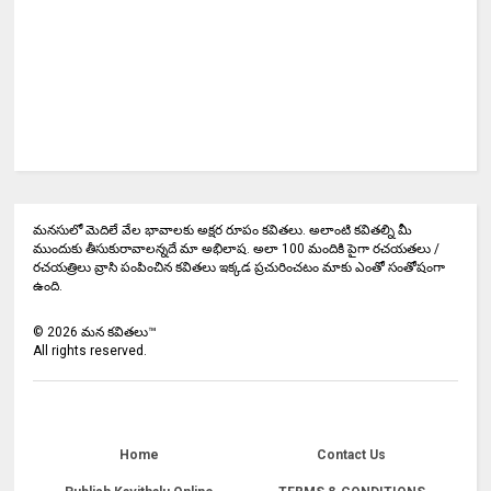
మనసులో మెదిలే వేల భావాలకు అక్షర రూపం కవితలు. అలాంటి కవితల్ని మీ
ముందుకు తీసుకురావాలన్నదే మా అభిలాష. అలా 100 మందికి పైగా రచయతలు /
రచయత్రిలు వ్రాసి పంపించిన కవితలు ఇక్కడ ప్రచురించటం మాకు ఎంతో సంతోషంగా
ఉంది.
©
2026
మన కవితలు™
All rights reserved.
Home
Contact Us