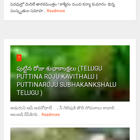
పెదవుల్లో మెదిలే తారకమంత్రం ! కాశ్మీరం నుంచి కన్యా కుమారం భిన్న
సంస్కృతుల సమాహ...
Readmore
1
పుట్టిన రోజు శుభాకాంక్షలు (TELUGU
PUTTINA ROJU KAVITHALU |
PUTTINAROJU SUBHAKANKSHALU
TELUGU )
అడుగుని ఆపే అవరోధాలే . . , నీ గెలిపుకి తొలి సోపనాలు కావాలి . . .
అలజడి రేపే&nb...
Readmore