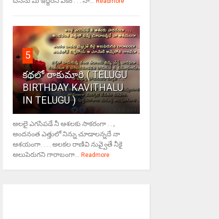
చేసేను మీ ఇద్దరినీ ఏకం . . . సా...
Readmore
5
కథలో రాకుమారి ( TELUGU
BIRTHDAY KAVITHALU
IN TELUGU )
అలలై ఎగసిపడే నీ ఆశలకు సాకరంగా . . ,
అందనంత ఎత్తులో నిన్ను చూడాలన్నదే నా
ఆశయంగా. . . . అలకల రాణివి నువ్వైతే నీకై
అలుపెరుగని గారాబంగా...
Readmore