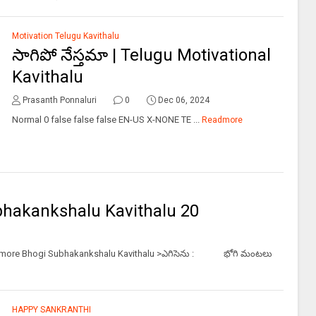
Motivation Telugu Kavithalu
సాగిపో నేస్తమా | Telugu Motivational
Kavithalu
Prasanth Ponnaluri
0
Dec 06, 2024
Normal 0 false false false EN-US X-NONE TE ...
Readmore
Subhakankshalu Kavithalu 20
ad more Bhogi Subhakankshalu Kavithalu >ఎగిసెను : భోగి మంటలు
HAPPY SANKRANTHI