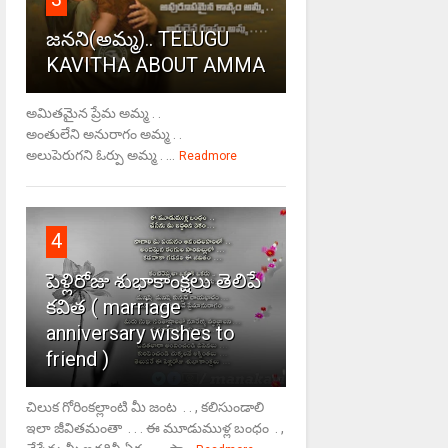
జనని(అమ్మ).. TELUGU
KAVITHA ABOUT AMMA
అమితమైన ప్రేమ అమ్మ . .
అంతులేని అనురాగం అమ్మ . .
అలుపెరుగని ఓర్పు అమ్మ . ...
Readmore
4
పెళ్లిరోజు శుభాకాంక్షలు తెలిపే
కవిత ( marriage
anniversary wishes to
friend )
చిలుక గోరింకల్లాంటి మీ జంట . . , కలిసుండాలి
ఇలా జీవితమంతా . . . ఈ మూడుముళ్ల బంధం . ,