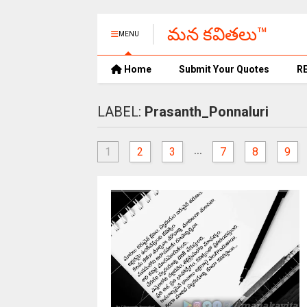
మన కవితలు™
MENU
Home
Submit Your Quotes
R
LABEL:
Prasanth_Ponnaluri
...
1
2
3
7
8
9