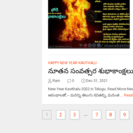
HAPPY NEW YEAR KAVITHALU
నూతన సంవత్సర శుభాకాంక్షలు
Ram
0
Dec 31, 2021
New Year Kavithalu 2022 in Telugu. Read More 
ఆరంభాలతో,-- మరిన్ని తెలుగు కవితల్ని, మరింత ...
Read
...
1
2
3
7
8
9