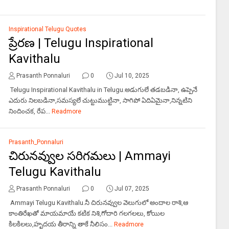
Inspirational Telugu Quotes
ప్రేరణ | Telugu Inspirational
Kavithalu
Prasanth Ponnaluri
0
Jul 10, 2025
Telugu Inspirational Kavithalu in Telugu.అడుగులే తడబడినా, ఉప్పెనే
ఎదురు నిలబడినా,సమస్యలే చుట్టుముట్టినా, సాగిపో ఏదిఏమైనా,నిన్నటిని
నిందించక, రేప...
Readmore
Prasanth_Ponnaluri
చిరునవ్వుల సరిగమలు | Ammayi
Telugu Kavithalu
Prasanth Ponnaluri
0
Jul 07, 2025
Ammayi Telugu Kavithalu.నీ చిరునవ్వుల వెలుగులో అందాల రాశి,ఆ
కాంతిరేఖతో మాయమాయే కటిక నిశి,గోదారి గలగలలు, కోయిల
కిలకిలలు,హృదయ తీరాన్ని తాకే నీలిసం...
Readmore