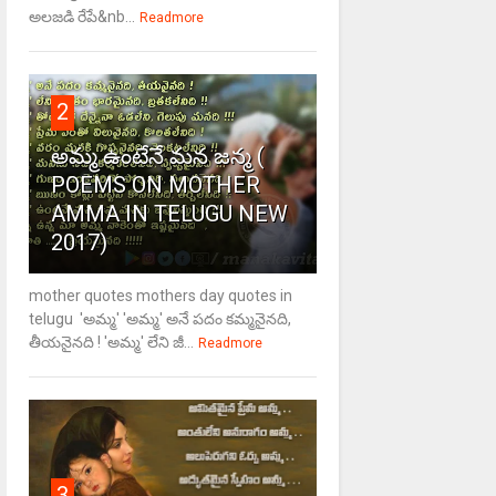
అలజడి రేపే&nb...
Readmore
2
అమ్మ ఉంటేనే మన జన్మ (
POEMS ON MOTHER
AMMA IN TELUGU NEW
2017)
mother quotes mothers day quotes in
telugu 'అమ్మ' 'అమ్మ' అనే పదం కమ్మనైనది,
తీయనైనది ! 'అమ్మ' లేని జీ...
Readmore
3