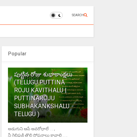
SEARCH
Popular
1
పుట్టిన రోజు శుభాకాంక్షలు
(TELUGU PUTTINA
ROJU KAVITHALU |
PUTTINAROJU
SUBHAKANKSHALU
TELUGU )
అడుగుని ఆపే అవరోధాలే . . ,
నీ గెలిపుకి తొలి సోపనాలు కావాలి . . .