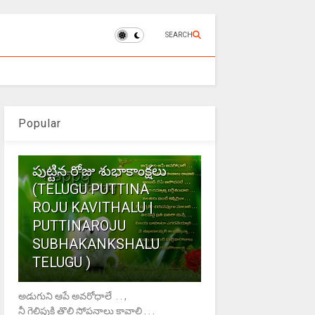
SEARCH
Popular
1
పుట్టిన రోజు శుభాకాంక్షలు
(TELUGU PUTTINA
ROJU KAVITHALU |
PUTTINAROJU
SUBHAKANKSHALU
TELUGU )
అడుగుని ఆపే అవరోధాలే . . ,
నీ గెలిపుకి తొలి సోపనాలు కావాలి . . .