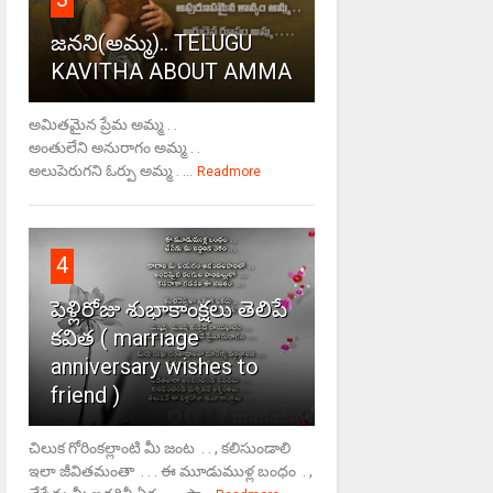
జనని(అమ్మ).. TELUGU
KAVITHA ABOUT AMMA
అమితమైన ప్రేమ అమ్మ . .
అంతులేని అనురాగం అమ్మ . .
అలుపెరుగని ఓర్పు అమ్మ . ...
Readmore
4
పెళ్లిరోజు శుభాకాంక్షలు తెలిపే
కవిత ( marriage
anniversary wishes to
friend )
చిలుక గోరింకల్లాంటి మీ జంట . . , కలిసుండాలి
ఇలా జీవితమంతా . . . ఈ మూడుముళ్ల బంధం . ,