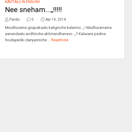
KAVITALU IN ENGLISH
Nee sneham...,,!!!!!
Pandu
0
Apr 19, 2014
Mrudhuvaina gnapakaalu kaliginche kalanivo..,,! Madhuramaina
aanandaalu andhinche abhinandhanavo..,,!! Kalavara padina
hrudayaniki dairyanniche ...
Readmore