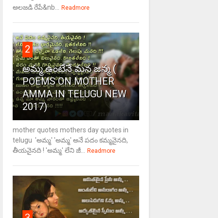
అలజడి రేపే&nb...
Readmore
2
అమ్మ ఉంటేనే మన జన్మ (
POEMS ON MOTHER
AMMA IN TELUGU NEW
2017)
mother quotes mothers day quotes in
telugu 'అమ్మ' 'అమ్మ' అనే పదం కమ్మనైనది,
తీయనైనది ! 'అమ్మ' లేని జీ...
Readmore
3