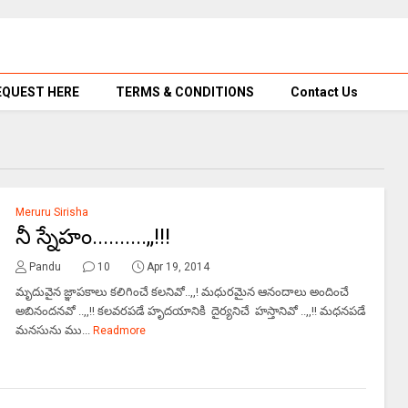
EQUEST HERE
TERMS & CONDITIONS
Contact Us
Meruru Sirisha
నీ స్నేహం..........,,!!!
Pandu
10
Apr 19, 2014
మృదువైన జ్ఞాపకాలు కలిగించే కలనివో..,,! మధురమైన ఆనందాలు అందించే
అబినందనవో ..,,!! కలవరపడే హృదయానికి దైర్యనిచే హస్తానివో ..,,!! మధనపడే
మనసును ము...
Readmore