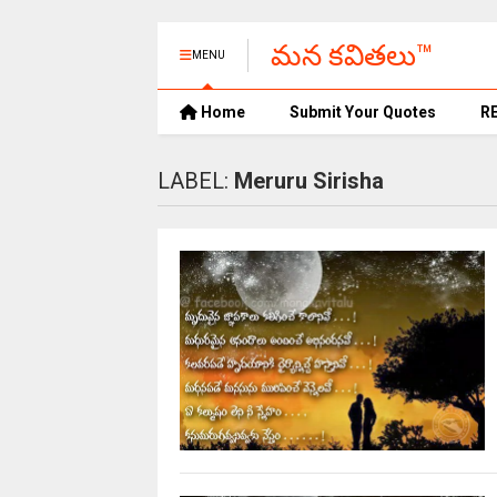
మన కవితలు™
MENU
Home
Submit Your Quotes
R
LABEL:
Meruru Sirisha