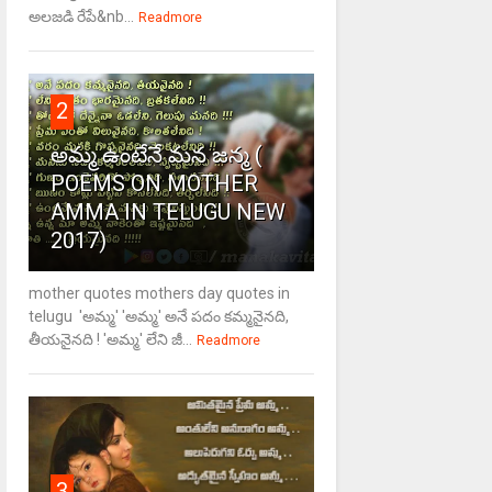
అలజడి రేపే&nb...
Readmore
2
అమ్మ ఉంటేనే మన జన్మ (
POEMS ON MOTHER
AMMA IN TELUGU NEW
2017)
mother quotes mothers day quotes in
telugu 'అమ్మ' 'అమ్మ' అనే పదం కమ్మనైనది,
తీయనైనది ! 'అమ్మ' లేని జీ...
Readmore
3