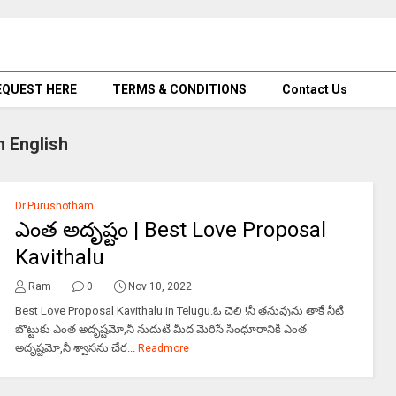
EQUEST HERE
TERMS & CONDITIONS
Contact Us
n English
Dr.Purushotham
ఎంత అదృష్టం | Best Love Proposal
Kavithalu
Ram
0
Nov 10, 2022
Best Love Proposal Kavithalu in Telugu.ఓ చెలి !నీ తనువును తాకే నీటి
బొట్టుకు ఎంత అదృష్టమో,నీ నుదుటి మీద మెరిసే సింధూరానికి ఎంత
అదృష్టమో,నీ శ్వాసను చేర...
Readmore