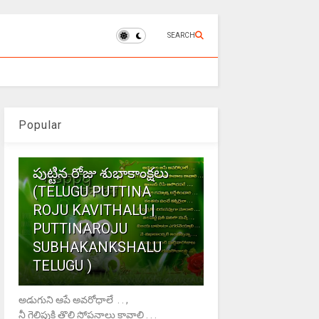
SEARCH
Popular
1
పుట్టిన రోజు శుభాకాంక్షలు
(TELUGU PUTTINA
ROJU KAVITHALU |
PUTTINAROJU
SUBHAKANKSHALU
TELUGU )
అడుగుని ఆపే అవరోధాలే . . ,
నీ గెలిపుకి తొలి సోపనాలు కావాలి . . .