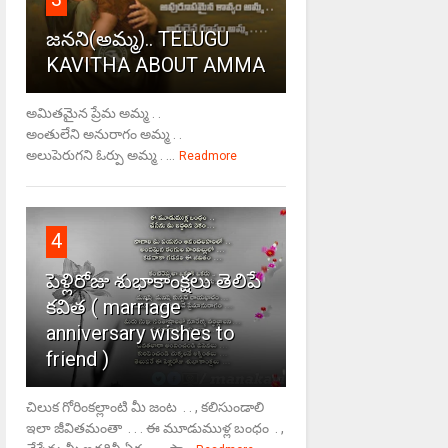
జనని(అమ్మ).. TELUGU
KAVITHA ABOUT AMMA
అమితమైన ప్రేమ అమ్మ . .
అంతులేని అనురాగం అమ్మ . .
అలుపెరుగని ఓర్పు అమ్మ . ...
Readmore
4
పెళ్లిరోజు శుభాకాంక్షలు తెలిపే
కవిత ( marriage
anniversary wishes to
friend )
చిలుక గోరింకల్లాంటి మీ జంట . . , కలిసుండాలి
ఇలా జీవితమంతా . . . ఈ మూడుముళ్ల బంధం . ,