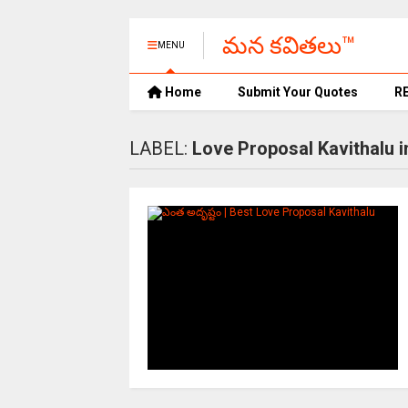
మన కవితలు™
MENU
Home
Submit Your Quotes
R
LABEL:
Love Proposal Kavithalu i