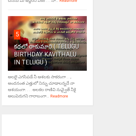
చేసేను మీ ఇద్దరినీ ఏకం . . . సా...
Readmore
5
కథలో రాకుమారి ( TELUGU
BIRTHDAY KAVITHALU
IN TELUGU )
అలలై ఎగసిపడే నీ ఆశలకు సాకరంగా . . ,
అందనంత ఎత్తులో నిన్ను చూడాలన్నదే నా
ఆశయంగా. . . . అలకల రాణివి నువ్వైతే నీకై
అలుపెరుగని గారాబంగా...
Readmore